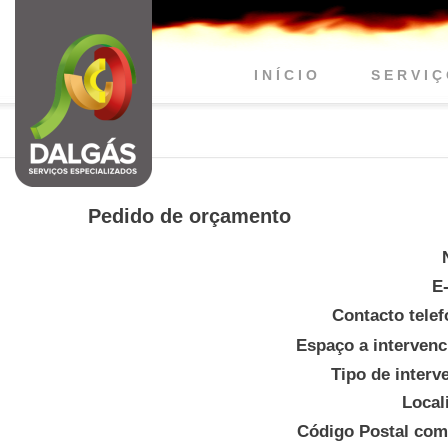
I N Í C I O
S E R V I Ç
Pedido de orçamento
E-
Contacto telef
Espaço a intervenc
Tipo de interv
Local
Código Postal com